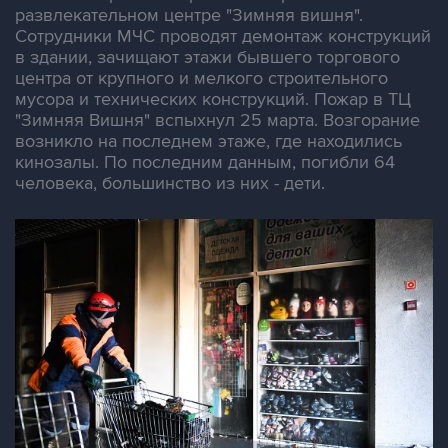
развлекательном центре "Зимняя вишня".
Сотрудники МЧС проводят демонтаж конструкций
в здании, зачищают этажи бывшего торгового
центра от крупного и мелкого строительного
мусора и технических конструкций. Пожар в ТЦ
"Зимняя Вишня" вспыхнул 25 марта. Возгорание
возникло на последнем этаже, где находились
кинозалы. По последним данным, погибли 64
человека, большинство из них - дети.