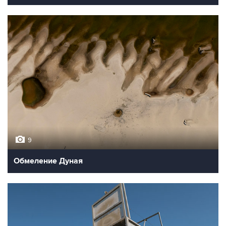
9
Обмеление Дуная