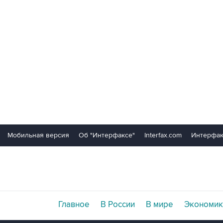
Мобильная версия
Об "Интерфаксе"
Interfax.com
Интерфак
Главное
В России
В мире
Экономик