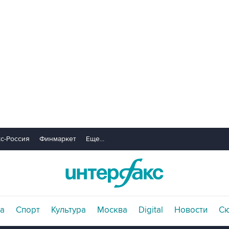
с-Россия
Финмаркет
Еще...
а
Спорт
Культура
Москва
Digital
Новости
С