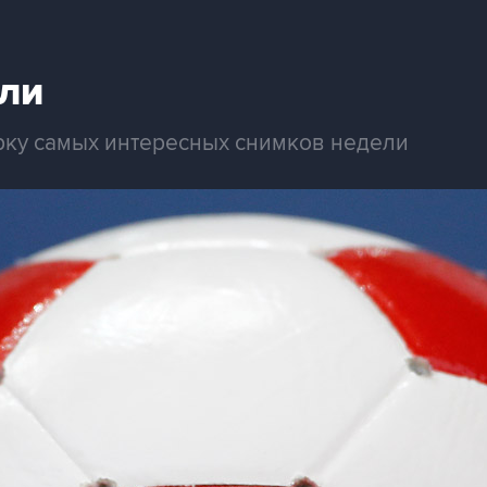
ли
рку самых интересных снимков недели