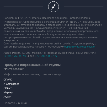
Copyright © 1991—2026 Interfax. Все права защищены. Сетевое издание
"Интерфакс.ру". Свидетельство о регистрации СМИ ЭЛ № ФС 77 - 84928 выдано
Федеральной службой по надзору в сфере связи, информационных технологий и
массовых коммуникаций (Роскомнадзор) 21.03.2023. Вся информация,
размещенная на данном веб-сайте, предназначена только для персонального
пользования и не подлежит дальнейшему воспроизведению и/или
распространению в какой-либо форме, иначе как с письменного разрешения
Интерфакса.
Сайт Interfax.ru (далее – сайт) использует файлы cookie. Продолжая работу с
сайтом, Вы соглашаетесь на сбор и последующую
обработку файлов cookie
.
Адрес: Россия, 127006, Москва, 1-я Тверская-Ямская улица, дом 2, стр.1, тел.:
+7 (499) 250-98-40
, факс:
+7 (499) 250-97-27
Продукты информационной группы
"Интерфакс"
Информация о компаниях, товарах и людях
СПАРК
X-Compliance
СКАУТ
Маркер
АСТРА
Новости и рынки