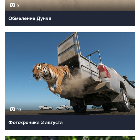
9
Обмеление Дуная
10
Фотохроника 3 августа