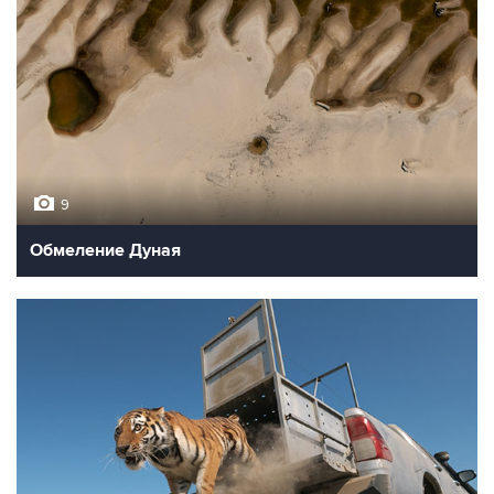
9
Обмеление Дуная