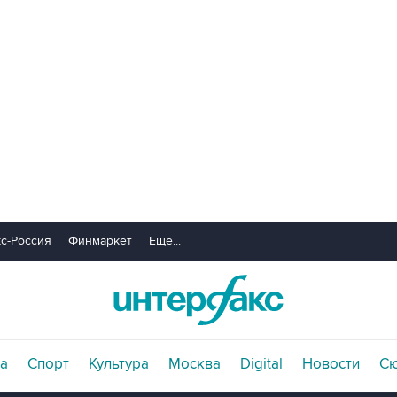
с-Россия
Финмаркет
Еще...
а
Спорт
Культура
Москва
Digital
Новости
С