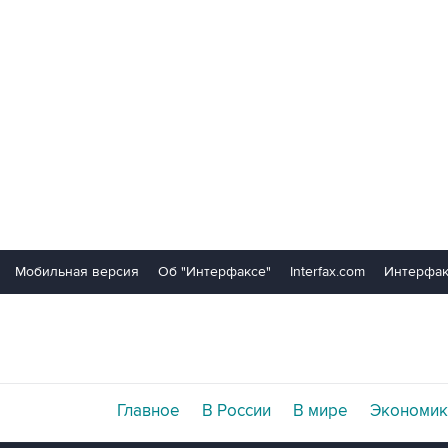
Мобильная версия
Об "Интерфаксе"
Interfax.com
Интерфак
Главное
В России
В мире
Экономик