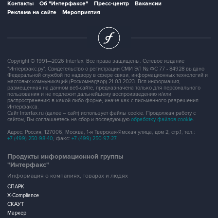
Контакты
Об "Интерфаксе"
Пресс-центр
Вакансии
Реклама на сайте
Мероприятия
Copyright © 1991—2026 Interfax. Все права защищены. Сетевое издание
"Интерфакс.ру". Свидетельство о регистрации СМИ ЭЛ № ФС 77 - 84928 выдано
Федеральной службой по надзору в сфере связи, информационных технологий и
массовых коммуникаций (Роскомнадзор) 21.03.2023. Вся информация,
размещенная на данном веб-сайте, предназначена только для персонального
пользования и не подлежит дальнейшему воспроизведению и/или
распространению в какой-либо форме, иначе как с письменного разрешения
Интерфакса.
Сайт Interfax.ru (далее – сайт) использует файлы cookie. Продолжая работу с
сайтом, Вы соглашаетесь на сбор и последующую
обработку файлов cookie
.
Адрес: Россия, 127006, Москва, 1-я Тверская-Ямская улица, дом 2, стр.1, тел.:
+7 (499) 250-98-40
, факс:
+7 (499) 250-97-27
Продукты информационной группы
"Интерфакс"
Информация о компаниях, товарах и людях
СПАРК
X-Compliance
СКАУТ
Маркер