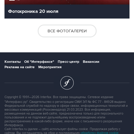
Фотохроника 20 июля
ВСЕ ФОТОГАЛЕРЕИ
Контакты
Об "Интерфаксе"
Пресс-центр
Вакансии
Реклама на сайте
Мероприятия
Copyright © 1991—2026 Interfax. Все права защищены. Сетевое издание
"Интерфакс.ру". Свидетельство о регистрации СМИ ЭЛ № ФС 77 - 84928 выдано
Федеральной службой по надзору в сфере связи, информационных технологий и
массовых коммуникаций (Роскомнадзор) 21.03.2023. Вся информация,
размещенная на данном веб-сайте, предназначена только для персонального
пользования и не подлежит дальнейшему воспроизведению и/или
распространению в какой-либо форме, иначе как с письменного разрешения
Интерфакса.
Сайт Interfax.ru (далее – сайт) использует файлы cookie. Продолжая работу с
сайтом, Вы соглашаетесь на сбор и последующую
обработку файлов cookie
.