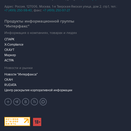
Адрес: Россия, 127006, Москва, 1-я Тверская-Ямская улица, дом 2, стр.1, тел.:
+7 (499) 250-98-40
, факс:
+7 (499) 250-97-27
Продукты информационной группы
"Интерфакс"
Информация о компаниях, товарах и людях
СПАРК
X-Compliance
СКАУТ
Маркер
АСТРА
Новости и рынки
Новости "Интерфакса"
СКАН
RUDATA
Центр раскрытия корпоративной информации