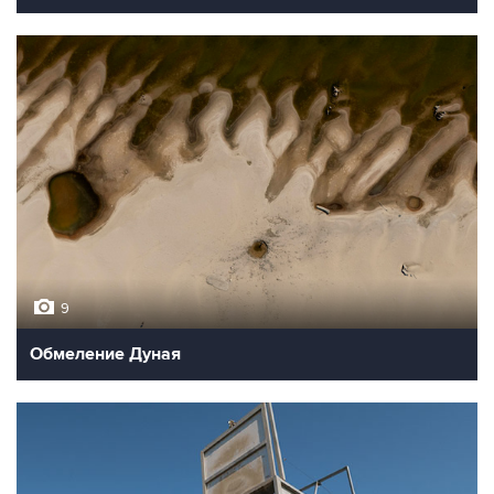
9
Обмеление Дуная