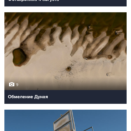
9
Обмеление Дуная