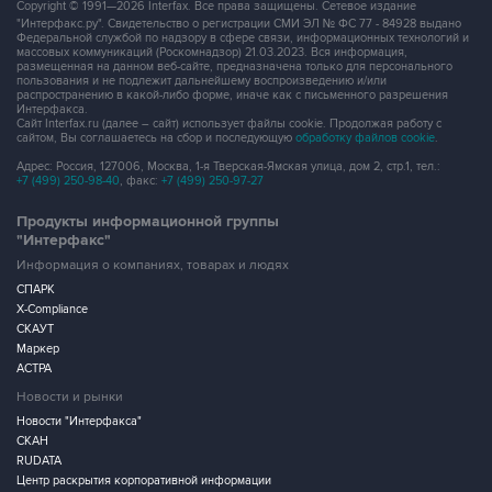
Copyright © 1991—2026 Interfax. Все права защищены. Сетевое издание
"Интерфакс.ру". Свидетельство о регистрации СМИ ЭЛ № ФС 77 - 84928 выдано
Федеральной службой по надзору в сфере связи, информационных технологий и
массовых коммуникаций (Роскомнадзор) 21.03.2023. Вся информация,
размещенная на данном веб-сайте, предназначена только для персонального
пользования и не подлежит дальнейшему воспроизведению и/или
распространению в какой-либо форме, иначе как с письменного разрешения
Интерфакса.
Сайт Interfax.ru (далее – сайт) использует файлы cookie. Продолжая работу с
сайтом, Вы соглашаетесь на сбор и последующую
обработку файлов cookie
.
Адрес: Россия, 127006, Москва, 1-я Тверская-Ямская улица, дом 2, стр.1, тел.:
+7 (499) 250-98-40
, факс:
+7 (499) 250-97-27
Продукты информационной группы
"Интерфакс"
Информация о компаниях, товарах и людях
СПАРК
X-Compliance
СКАУТ
Маркер
АСТРА
Новости и рынки
Новости "Интерфакса"
СКАН
RUDATA
Центр раскрытия корпоративной информации