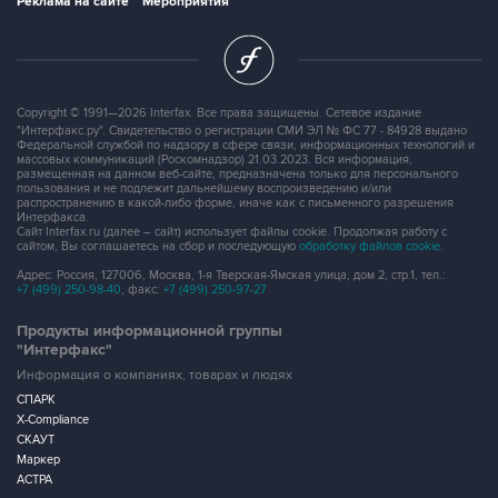
Реклама на сайте
Мероприятия
Copyright © 1991—2026 Interfax. Все права защищены. Сетевое издание
"Интерфакс.ру". Свидетельство о регистрации СМИ ЭЛ № ФС 77 - 84928 выдано
Федеральной службой по надзору в сфере связи, информационных технологий и
массовых коммуникаций (Роскомнадзор) 21.03.2023. Вся информация,
размещенная на данном веб-сайте, предназначена только для персонального
пользования и не подлежит дальнейшему воспроизведению и/или
распространению в какой-либо форме, иначе как с письменного разрешения
Интерфакса.
Сайт Interfax.ru (далее – сайт) использует файлы cookie. Продолжая работу с
сайтом, Вы соглашаетесь на сбор и последующую
обработку файлов cookie
.
Адрес: Россия, 127006, Москва, 1-я Тверская-Ямская улица, дом 2, стр.1, тел.:
+7 (499) 250-98-40
, факс:
+7 (499) 250-97-27
Продукты информационной группы
"Интерфакс"
Информация о компаниях, товарах и людях
СПАРК
X-Compliance
СКАУТ
Маркер
АСТРА