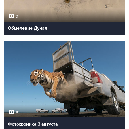
9
Обмеление Дуная
10
Фотохроника 3 августа