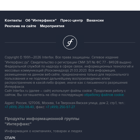
Контакты
Об "Интерфаксе"
Пресс-центр
Вакансии
Реклама на сайте
Мероприятия
Copyright © 1991—2026 Interfax. Все права защищены. Сетевое издание
"Интерфакс.ру". Свидетельство о регистрации СМИ ЭЛ № ФС 77 - 84928 выдано
Федеральной службой по надзору в сфере связи, информационных технологий и
массовых коммуникаций (Роскомнадзор) 21.03.2023. Вся информация,
размещенная на данном веб-сайте, предназначена только для персонального
пользования и не подлежит дальнейшему воспроизведению и/или
распространению в какой-либо форме, иначе как с письменного разрешения
Интерфакса.
Сайт Interfax.ru (далее – сайт) использует файлы cookie. Продолжая работу с
сайтом, Вы соглашаетесь на сбор и последующую
обработку файлов cookie
.
Адрес: Россия, 127006, Москва, 1-я Тверская-Ямская улица, дом 2, стр.1, тел.:
+7 (499) 250-98-40
, факс:
+7 (499) 250-97-27
Продукты информационной группы
"Интерфакс"
Информация о компаниях, товарах и людях
СПАРК