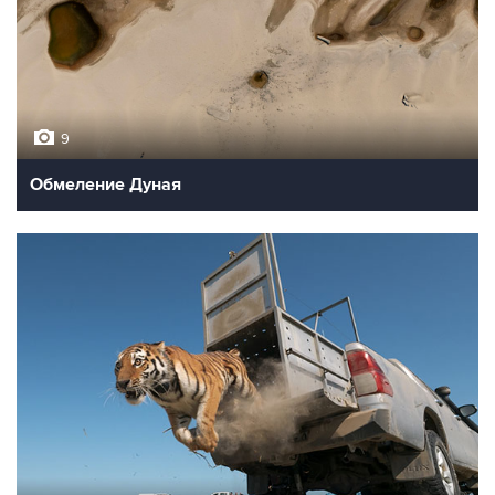
9
Обмеление Дуная