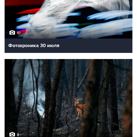
10
Фотохроника 30 июля
8