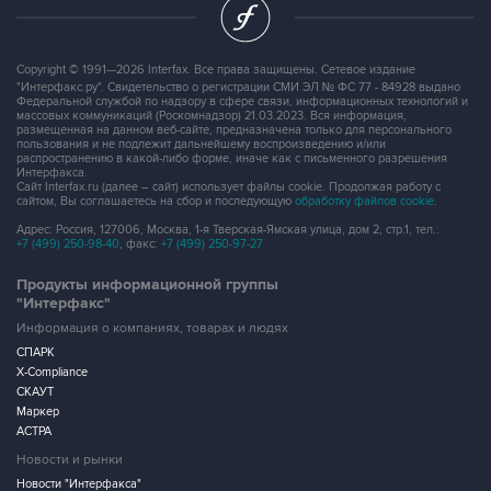
Copyright © 1991—2026 Interfax. Все права защищены. Сетевое издание
"Интерфакс.ру". Свидетельство о регистрации СМИ ЭЛ № ФС 77 - 84928 выдано
Федеральной службой по надзору в сфере связи, информационных технологий и
массовых коммуникаций (Роскомнадзор) 21.03.2023. Вся информация,
размещенная на данном веб-сайте, предназначена только для персонального
пользования и не подлежит дальнейшему воспроизведению и/или
распространению в какой-либо форме, иначе как с письменного разрешения
Интерфакса.
Сайт Interfax.ru (далее – сайт) использует файлы cookie. Продолжая работу с
сайтом, Вы соглашаетесь на сбор и последующую
обработку файлов cookie
.
Адрес: Россия, 127006, Москва, 1-я Тверская-Ямская улица, дом 2, стр.1, тел.:
+7 (499) 250-98-40
, факс:
+7 (499) 250-97-27
Продукты информационной группы
"Интерфакс"
Информация о компаниях, товарах и людях
СПАРК
X-Compliance
СКАУТ
Маркер
АСТРА
Новости и рынки
Новости "Интерфакса"