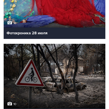
10
Фотохроника 28 июля
10