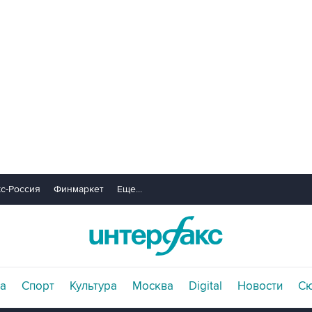
с-Россия
Финмаркет
Еще...
а
Спорт
Культура
Москва
Digital
Новости
С