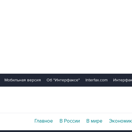
Мобильная версия
Об "Интерфаксе"
Interfax.com
Интерфак
Главное
В России
В мире
Экономик