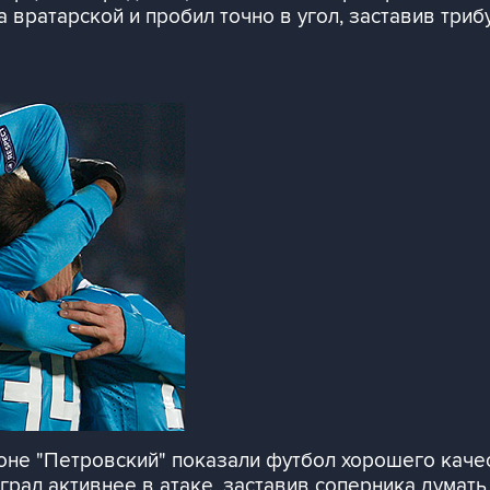
а вратарской и пробил точно в угол, заставив триб
оне "Петровский" показали футбол хорошего качес
грал активнее в атаке, заставив соперника думат