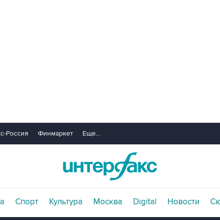
с-Россия
Финмаркет
Еще...
а
Спорт
Культура
Москва
Digital
Новости
С