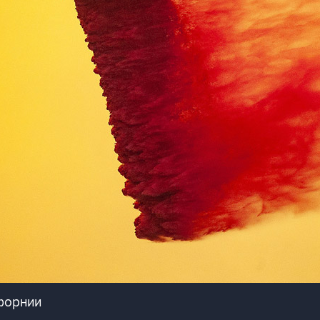
форнии