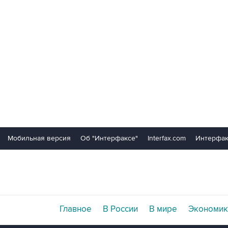
Мобильная версия
Об "Интерфаксе"
Interfax.com
Интерфак
Главное
В России
В мире
Экономик