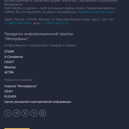
распространению в какой-либо форме, иначе как с письменного разрешения
Интерфакса.
Сайт Interfax.ru (далее – сайт) использует файлы cookie. Продолжая работу с
сайтом, Вы соглашаетесь на сбор и последующую
обработку файлов cookie
.
Адрес: Россия, 127006, Москва, 1-я Тверская-Ямская улица, дом 2, стр.1, тел.:
+7 (499) 250-98-40
, факс:
+7 (499) 250-97-27
Продукты информационной группы
"Интерфакс"
Информация о компаниях, товарах и людях
СПАРК
X-Compliance
СКАУТ
Маркер
АСТРА
Новости и рынки
Новости "Интерфакса"
СКАН
RUDATA
Центр раскрытия корпоративной информации