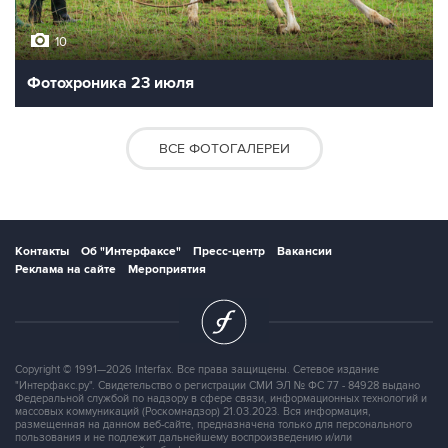
10
Фотохроника 23 июля
ВСЕ ФОТОГАЛЕРЕИ
Контакты
Об "Интерфаксе"
Пресс-центр
Вакансии
Реклама на сайте
Мероприятия
Copyright © 1991—2026 Interfax. Все права защищены. Сетевое издание
"Интерфакс.ру". Свидетельство о регистрации СМИ ЭЛ № ФС 77 - 84928 выдано
Федеральной службой по надзору в сфере связи, информационных технологий и
массовых коммуникаций (Роскомнадзор) 21.03.2023. Вся информация,
размещенная на данном веб-сайте, предназначена только для персонального
пользования и не подлежит дальнейшему воспроизведению и/или