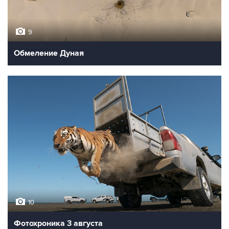
9
Обмеление Дуная
10
Фотохроника 3 августа