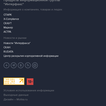
Продукты информационной группы
"Интерфакс"
Информация о компаниях, товарах и людях
СПАРК
X-Compliance
СКАУТ
Маркер
АСТРА
Новости и рынки
Новости "Интерфакса"
СКАН
RUDATA
Центр раскрытия корпоративной информации
Условия использования информации
Выходные данные
Дизайн – Motka.ru