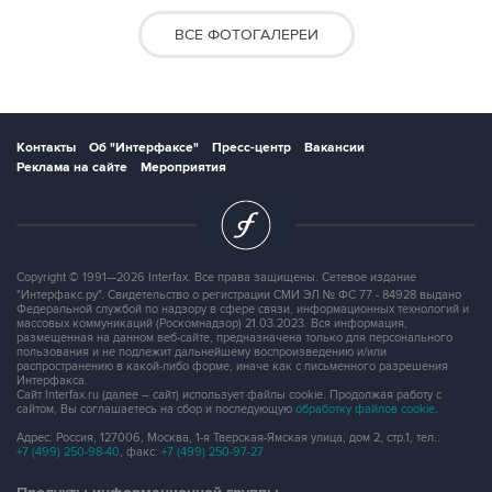
ВСЕ ФОТОГАЛЕРЕИ
Контакты
Об "Интерфаксе"
Пресс-центр
Вакансии
Реклама на сайте
Мероприятия
Copyright © 1991—2026 Interfax. Все права защищены. Сетевое издание
"Интерфакс.ру". Свидетельство о регистрации СМИ ЭЛ № ФС 77 - 84928 выдано
Федеральной службой по надзору в сфере связи, информационных технологий и
массовых коммуникаций (Роскомнадзор) 21.03.2023. Вся информация,
размещенная на данном веб-сайте, предназначена только для персонального
пользования и не подлежит дальнейшему воспроизведению и/или
распространению в какой-либо форме, иначе как с письменного разрешения
Интерфакса.
Сайт Interfax.ru (далее – сайт) использует файлы cookie. Продолжая работу с
сайтом, Вы соглашаетесь на сбор и последующую
обработку файлов cookie
.
Адрес: Россия, 127006, Москва, 1-я Тверская-Ямская улица, дом 2, стр.1, тел.:
+7 (499) 250-98-40
, факс:
+7 (499) 250-97-27