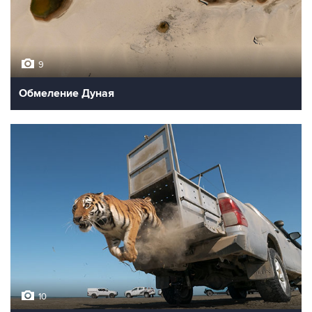
9
Обмеление Дуная
10