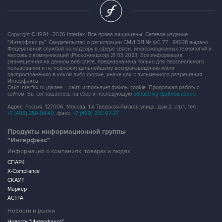
Copyright © 1991—2026 Interfax. Все права защищены. Сетевое издание
"Интерфакс.ру". Свидетельство о регистрации СМИ ЭЛ № ФС 77 - 84928 выдано
Федеральной службой по надзору в сфере связи, информационных технологий и
массовых коммуникаций (Роскомнадзор) 21.03.2023. Вся информация,
размещенная на данном веб-сайте, предназначена только для персонального
пользования и не подлежит дальнейшему воспроизведению и/или
распространению в какой-либо форме, иначе как с письменного разрешения
Интерфакса.
Сайт Interfax.ru (далее – сайт) использует файлы cookie. Продолжая работу с
сайтом, Вы соглашаетесь на сбор и последующую
обработку файлов cookie
.
Адрес: Россия, 127006, Москва, 1-я Тверская-Ямская улица, дом 2, стр.1, тел.:
+7 (499) 250-98-40
, факс:
+7 (499) 250-97-27
Продукты информационной группы
"Интерфакс"
Информация о компаниях, товарах и людях
СПАРК
X-Compliance
СКАУТ
Маркер
АСТРА
Новости и рынки
Новости "Интерфакса"