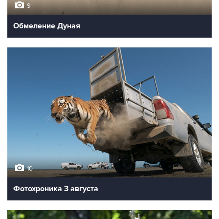
9
Обмеление Дуная
10
Фотохроника 3 августа