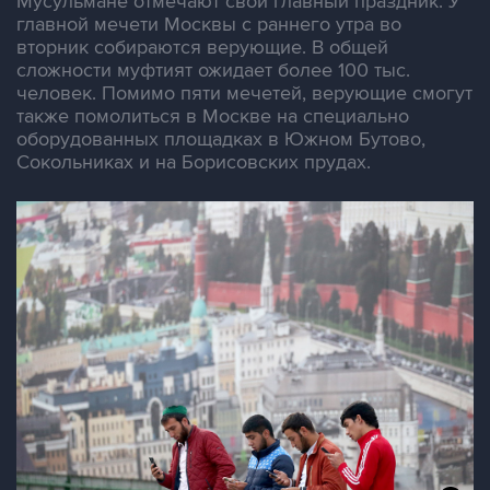
Мусульмане отмечают свой главный праздник. У
главной мечети Москвы с раннего утра во
вторник собираются верующие. В общей
сложности муфтият ожидает более 100 тыс.
человек. Помимо пяти мечетей, верующие смогут
также помолиться в Москве на специально
оборудованных площадках в Южном Бутово,
Сокольниках и на Борисовских прудах.