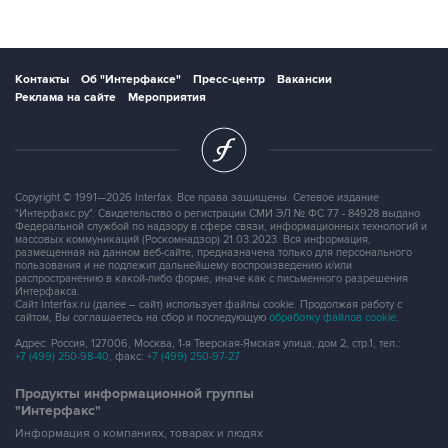
Контакты
Об "Интерфаксе"
Пресс-центр
Вакансии
Реклама на сайте
Мероприятия
Copyright © 1991—2026 Interfax. Все права защищены. Сетевое издание
"Интерфакс.ру". Свидетельство о регистрации СМИ ЭЛ № ФС 77 - 84928 выдано
Федеральной службой по надзору в сфере связи, информационных технологий и
массовых коммуникаций (Роскомнадзор) 21.03.2023. Вся информация,
размещенная на данном веб-сайте, предназначена только для персонального
пользования и не подлежит дальнейшему воспроизведению и/или
распространению в какой-либо форме, иначе как с письменного разрешения
Интерфакса.
Сайт Interfax.ru (далее – сайт) использует файлы cookie. Продолжая работу с
сайтом, Вы соглашаетесь на сбор и последующую
обработку файлов cookie
.
Адрес: Россия, 127006, Москва, 1-я Тверская-Ямская улица, дом 2, стр.1, тел.:
+7 (499) 250-98-40
, факс:
+7 (499) 250-97-27
Продукты информационной группы
"Интерфакс"
Информация о компаниях, товарах и людях