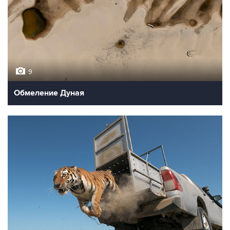
9
Обмеление Дуная