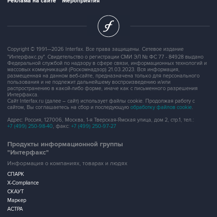
Реклама на сайте
Мероприятия
Copyright © 1991—2026 Interfax. Все права защищены. Сетевое издание
"Интерфакс.ру". Свидетельство о регистрации СМИ ЭЛ № ФС 77 - 84928 выдано
Федеральной службой по надзору в сфере связи, информационных технологий и
массовых коммуникаций (Роскомнадзор) 21.03.2023. Вся информация,
размещенная на данном веб-сайте, предназначена только для персонального
пользования и не подлежит дальнейшему воспроизведению и/или
распространению в какой-либо форме, иначе как с письменного разрешения
Интерфакса.
Сайт Interfax.ru (далее – сайт) использует файлы cookie. Продолжая работу с
сайтом, Вы соглашаетесь на сбор и последующую
обработку файлов cookie
.
Адрес: Россия, 127006, Москва, 1-я Тверская-Ямская улица, дом 2, стр.1, тел.:
+7 (499) 250-98-40
, факс:
+7 (499) 250-97-27
Продукты информационной группы
"Интерфакс"
Информация о компаниях, товарах и людях
СПАРК
X-Compliance
СКАУТ
Маркер
АСТРА