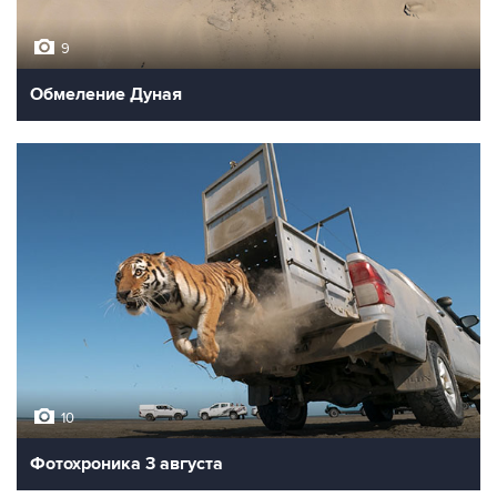
9
Обмеление Дуная
10
Фотохроника 3 августа