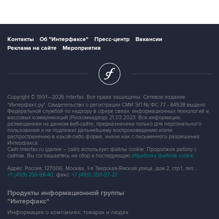
Контакты
Об "Интерфаксе"
Пресс-центр
Вакансии
Реклама на сайте
Мероприятия
Copyright © 1991—2026 Interfax. Все права защищены. Сетевое издание
"Интерфакс.ру". Свидетельство о регистрации СМИ ЭЛ № ФС 77 - 84928 выдано
Федеральной службой по надзору в сфере связи, информационных технологий и
массовых коммуникаций (Роскомнадзор) 21.03.2023. Вся информация,
размещенная на данном веб-сайте, предназначена только для персонального
пользования и не подлежит дальнейшему воспроизведению и/или
распространению в какой-либо форме, иначе как с письменного разрешения
Интерфакса.
Сайт Interfax.ru (далее – сайт) использует файлы cookie. Продолжая работу с
сайтом, Вы соглашаетесь на сбор и последующую
обработку файлов cookie
.
Адрес: Россия, 127006, Москва, 1-я Тверская-Ямская улица, дом 2, стр.1, тел.:
+7 (499) 250-98-40
, факс:
+7 (499) 250-97-27
Продукты информационной группы
"Интерфакс"
Информация о компаниях, товарах и людях