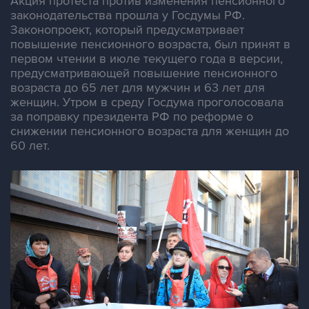
Акция протеста против изменения пенсионного
законодательства прошла у Госдумы РФ.
Законопроект, который предусматривает
повышение пенсионного возраста, был принят в
первом чтении в июле текущего года в версии,
предусматривающей повышение пенсионного
возраста до 65 лет для мужчин и 63 лет для
женщин. Утром в среду Госдума проголосовала
за поправку президента РФ по реформе о
снижении пенсионного возраста для женщин до
60 лет.