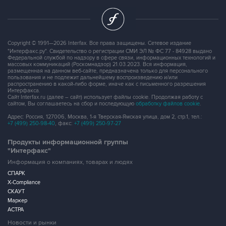
Copyright © 1991—2026 Interfax. Все права защищены. Сетевое издание
"Интерфакс.ру". Свидетельство о регистрации СМИ ЭЛ № ФС 77 - 84928 выдано
Федеральной службой по надзору в сфере связи, информационных технологий и
массовых коммуникаций (Роскомнадзор) 21.03.2023. Вся информация,
размещенная на данном веб-сайте, предназначена только для персонального
пользования и не подлежит дальнейшему воспроизведению и/или
распространению в какой-либо форме, иначе как с письменного разрешения
Интерфакса.
Сайт Interfax.ru (далее – сайт) использует файлы cookie. Продолжая работу с
сайтом, Вы соглашаетесь на сбор и последующую
обработку файлов cookie
.
Адрес: Россия, 127006, Москва, 1-я Тверская-Ямская улица, дом 2, стр.1, тел.:
+7 (499) 250-98-40
, факс:
+7 (499) 250-97-27
Продукты информационной группы
"Интерфакс"
Информация о компаниях, товарах и людях
СПАРК
X-Compliance
СКАУТ
Маркер
АСТРА
Новости и рынки