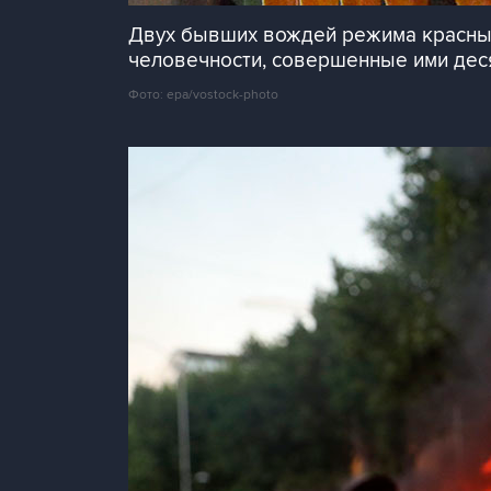
Двух бывших вождей режима красных
человечности, совершенные ими деся
Фото: epa/vostock-photo