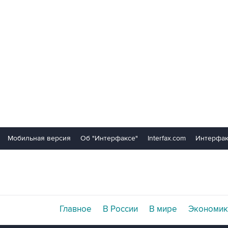
Мобильная версия
Об "Интерфаксе"
Interfax.com
Интерфак
Главное
В России
В мире
Экономик