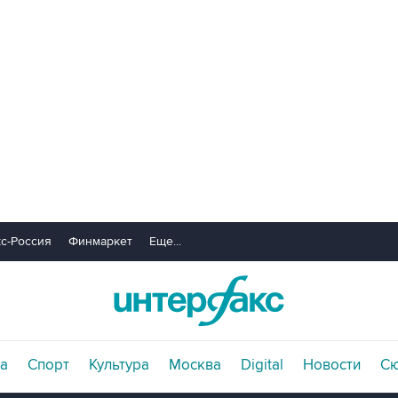
с-Россия
Финмаркет
Еще...
а
Спорт
Культура
Москва
Digital
Новости
С