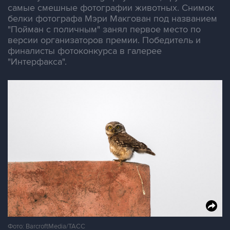
самые смешные фотографии животных. Снимок
белки фотографа Мэри Макгован под названием
"Пойман с поличным" занял первое место по
версии организаторов премии. Победитель и
финалисты фотоконкурса в галерее
"Интерфакса".
Фото: BarcroftMedia/ТАСС