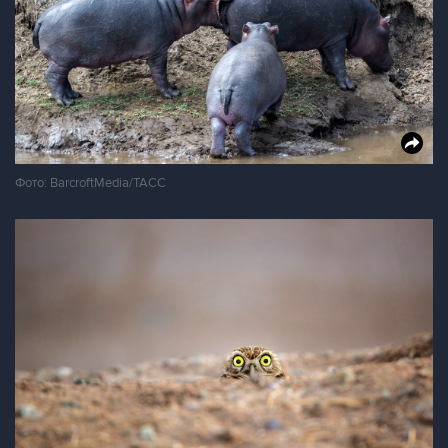
Фото: BarcroftMedia/ТАСС