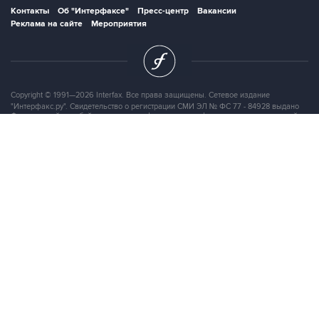
Контакты
Об "Интерфаксе"
Пресс-центр
Вакансии
Реклама на сайте
Мероприятия
Copyright © 1991—2026 Interfax. Все права защищены. Сетевое издание
"Интерфакс.ру". Свидетельство о регистрации СМИ ЭЛ № ФС 77 - 84928 выдано
Федеральной службой по надзору в сфере связи, информационных технологий и
массовых коммуникаций (Роскомнадзор) 21.03.2023. Вся информация,
размещенная на данном веб-сайте, предназначена только для персонального
пользования и не подлежит дальнейшему воспроизведению и/или
распространению в какой-либо форме, иначе как с письменного разрешения
Интерфакса.
Сайт Interfax.ru (далее – сайт) использует файлы cookie. Продолжая работу с
сайтом, Вы соглашаетесь на сбор и последующую
обработку файлов cookie
.
Адрес: Россия, 127006, Москва, 1-я Тверская-Ямская улица, дом 2, стр.1, тел.:
+7 (499) 250-98-40
, факс:
+7 (499) 250-97-27
Продукты информационной группы
"Интерфакс"
Информация о компаниях, товарах и людях
СПАРК
X-Compliance
СКАУТ
Маркер