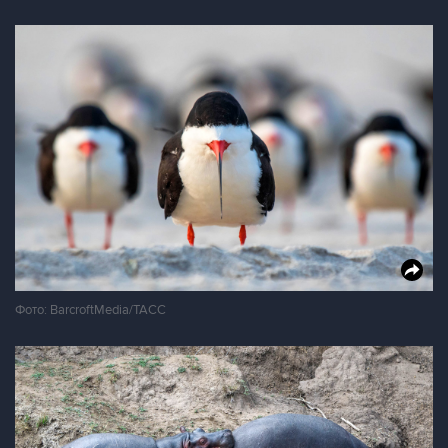
Фото: BarcroftMedia/ТАСС