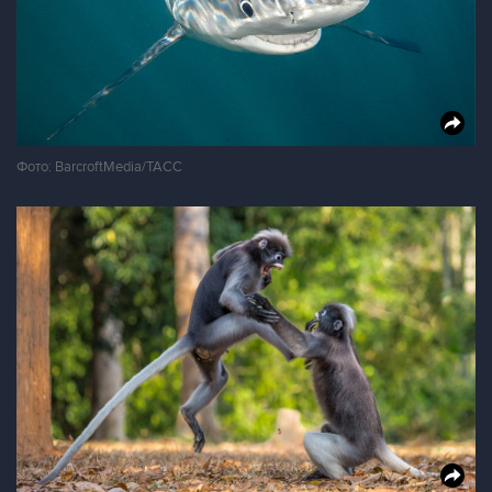
Фото: BarcroftMedia/ТАСС