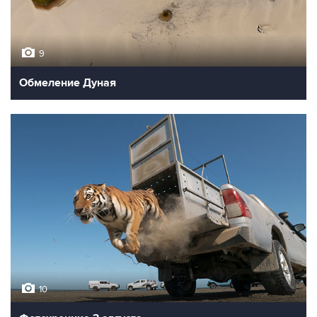
9
Обмеление Дуная
10