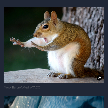
Фото: BarcroftMedia/ТАСС