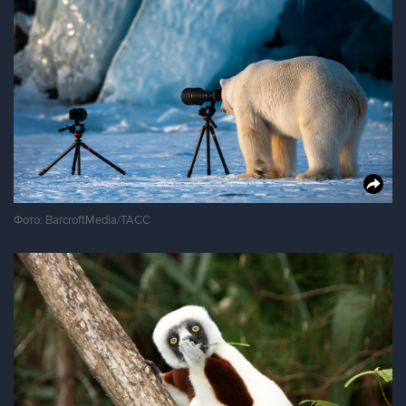
Фото: BarcroftMedia/ТАСС