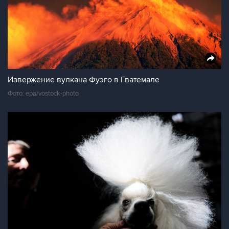
Извержение вулкана Фуэго в Гватемале
Фото: epa/vostock-photo