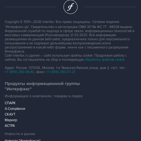
Copyright © 1991—2026 Interfax. Все права защищены. Сетевое издание
"Интерфакс.ру". Свидетельство о регистрации СМИ ЭЛ № ФС 77 - 84928 выдано
Федеральной службой по надзору в сфере связи, информационных технологий и
массовых коммуникаций (Роскомнадзор) 21.03.2023. Вся информация,
размещенная на данном веб-сайте, предназначена только для персонального
пользования и не подлежит дальнейшему воспроизведению и/или
распространению в какой-либо форме, иначе как с письменного разрешения
Интерфакса.
Сайт Interfax.ru (далее – сайт) использует файлы cookie. Продолжая работу с
сайтом, Вы соглашаетесь на сбор и последующую
обработку файлов cookie
.
Адрес: Россия, 127006, Москва, 1-я Тверская-Ямская улица, дом 2, стр.1, тел.:
+7 (499) 250-98-40
, факс:
+7 (499) 250-97-27
Продукты информационной группы
"Интерфакс"
Информация о компаниях, товарах и людях
СПАРК
X-Compliance
СКАУТ
Маркер
АСТРА
Новости и рынки
Новости "Интерфакса"