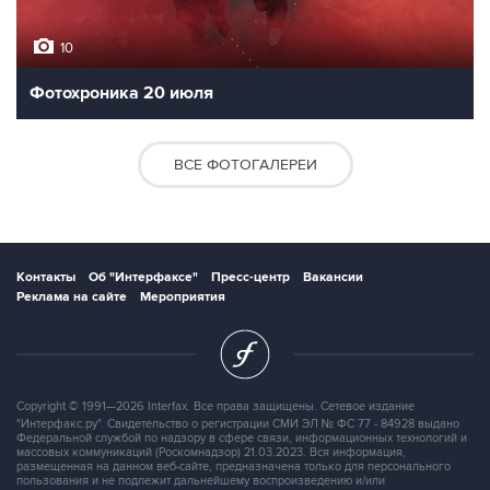
10
Фотохроника 20 июля
ВСЕ ФОТОГАЛЕРЕИ
Контакты
Об "Интерфаксе"
Пресс-центр
Вакансии
Реклама на сайте
Мероприятия
Copyright © 1991—2026 Interfax. Все права защищены. Сетевое издание
"Интерфакс.ру". Свидетельство о регистрации СМИ ЭЛ № ФС 77 - 84928 выдано
Федеральной службой по надзору в сфере связи, информационных технологий и
массовых коммуникаций (Роскомнадзор) 21.03.2023. Вся информация,
размещенная на данном веб-сайте, предназначена только для персонального
пользования и не подлежит дальнейшему воспроизведению и/или