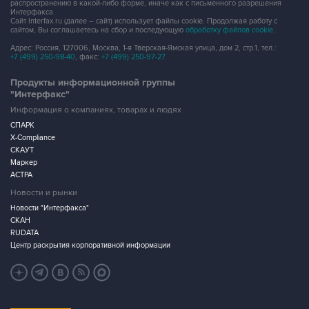
распространению в какой-либо форме, иначе как с письменного разрешения
Интерфакса.
Сайт Interfax.ru (далее – сайт) использует файлы cookie. Продолжая работу с
сайтом, Вы соглашаетесь на сбор и последующую
обработку файлов cookie
.
Адрес: Россия, 127006, Москва, 1-я Тверская-Ямская улица, дом 2, стр.1, тел.:
+7 (499) 250-98-40
, факс:
+7 (499) 250-97-27
Продукты информационной группы
"Интерфакс"
Информация о компаниях, товарах и людях
СПАРК
X-Compliance
СКАУТ
Маркер
АСТРА
Новости и рынки
Новости "Интерфакса"
СКАН
RUDATA
Центр раскрытия корпоративной информации