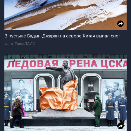
В пустыне Бадын-Джаран на севере Китая выпал снег
Фото: Zuma/ТАСС