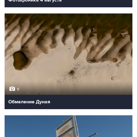
Фотохроника 4 августа
9
Обмеление Дуная