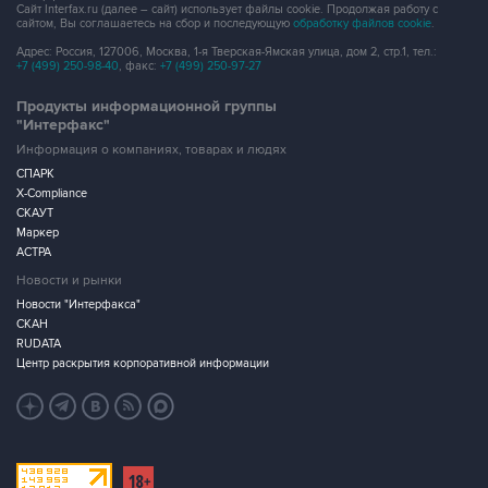
Сайт Interfax.ru (далее – сайт) использует файлы cookie. Продолжая работу с
сайтом, Вы соглашаетесь на сбор и последующую
обработку файлов cookie
.
Адрес: Россия, 127006, Москва, 1-я Тверская-Ямская улица, дом 2, стр.1, тел.:
+7 (499) 250-98-40
, факс:
+7 (499) 250-97-27
Продукты информационной группы
"Интерфакс"
Информация о компаниях, товарах и людях
СПАРК
X-Compliance
СКАУТ
Маркер
АСТРА
Новости и рынки
Новости "Интерфакса"
СКАН
RUDATA
Центр раскрытия корпоративной информации