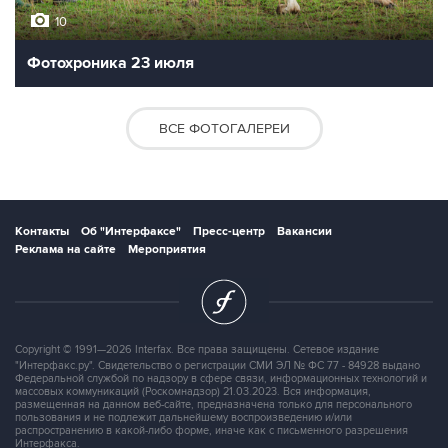
10
Фотохроника 23 июля
ВСЕ ФОТОГАЛЕРЕИ
Контакты
Об "Интерфаксе"
Пресс-центр
Вакансии
Реклама на сайте
Мероприятия
Copyright © 1991—2026 Interfax. Все права защищены. Сетевое издание
"Интерфакс.ру". Свидетельство о регистрации СМИ ЭЛ № ФС 77 - 84928 выдано
Федеральной службой по надзору в сфере связи, информационных технологий и
массовых коммуникаций (Роскомнадзор) 21.03.2023. Вся информация,
размещенная на данном веб-сайте, предназначена только для персонального
пользования и не подлежит дальнейшему воспроизведению и/или
распространению в какой-либо форме, иначе как с письменного разрешения
Интерфакса.