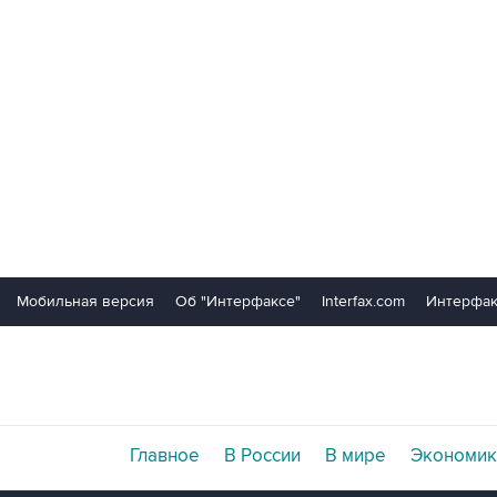
Мобильная версия
Об "Интерфаксе"
Interfax.com
Интерфак
Главное
В России
В мире
Экономик