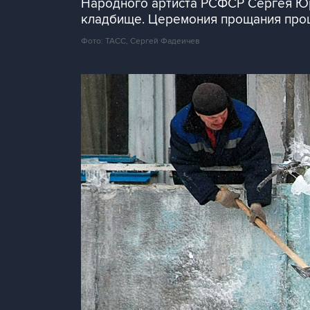
Народного артиста РСФСР Сергея Юрс
кладбище. Церемония прощания прош
Фото: ТАСС, Сергей Фадеичев