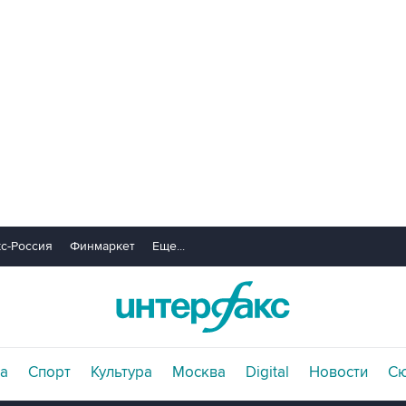
с-Россия
Финмаркет
Еще...
а
Спорт
Культура
Москва
Digital
Новости
С