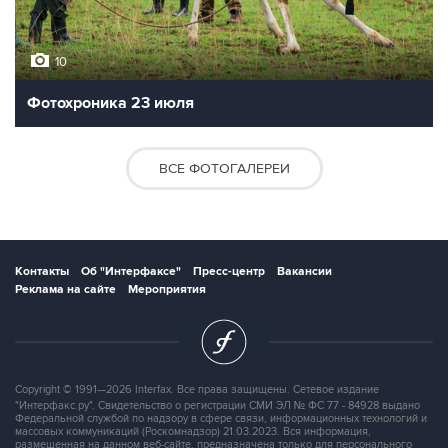
10
Фотохроника 23 июля
ВСЕ ФОТОГАЛЕРЕИ
Контакты
Об "Интерфаксе"
Пресс-центр
Вакансии
Реклама на сайте
Мероприятия
Copyright © 1991—2026 Interfax. Все права защищены. Сетевое издание
"Интерфакс.ру". Свидетельство о регистрации СМИ ЭЛ № ФС 77 - 84928 выдано
Федеральной службой по надзору в сфере связи, информационных технологий и
массовых коммуникаций (Роскомнадзор) 21.03.2023. Вся информация,
размещенная на данном веб-сайте, предназначена только для персонального