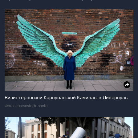
Визит герцогини Корнуольской Камиллы в Ливерпуль
Фото: epa/vostock-photo