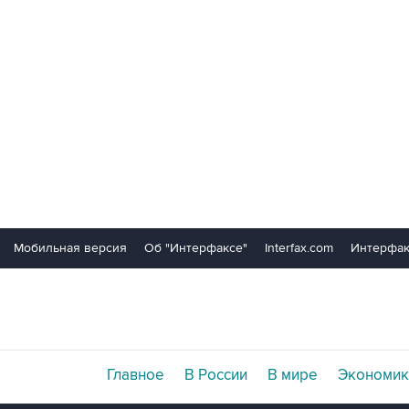
Мобильная версия
Об "Интерфаксе"
Interfax.com
Интерфак
Главное
В России
В мире
Экономик