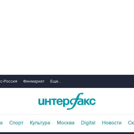
с-Россия
Финмаркет
Еще...
а
Спорт
Культура
Москва
Digital
Новости
С