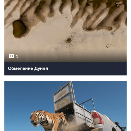
9
Обмеление Дуная