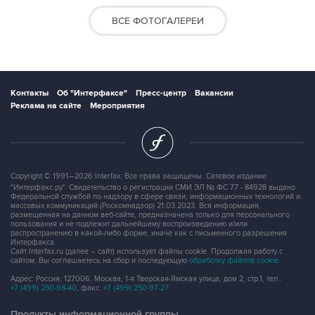
ВСЕ ФОТОГАЛЕРЕИ
Контакты
Об "Интерфаксе"
Пресс-центр
Вакансии
Реклама на сайте
Мероприятия
Copyright © 1991—2026 Interfax. Все права защищены. Сетевое издание
"Интерфакс.ру". Свидетельство о регистрации СМИ ЭЛ № ФС 77 - 84928 выдано
Федеральной службой по надзору в сфере связи, информационных технологий и
массовых коммуникаций (Роскомнадзор) 21.03.2023. Вся информация,
размещенная на данном веб-сайте, предназначена только для персонального
пользования и не подлежит дальнейшему воспроизведению и/или
распространению в какой-либо форме, иначе как с письменного разрешения
Интерфакса.
Сайт Interfax.ru (далее – сайт) использует файлы cookie. Продолжая работу с
сайтом, Вы соглашаетесь на сбор и последующую
обработку файлов cookie
.
Адрес: Россия, 127006, Москва, 1-я Тверская-Ямская улица, дом 2, стр.1, тел.:
+7 (499) 250-98-40
, факс:
+7 (499) 250-97-27
Продукты информационной группы