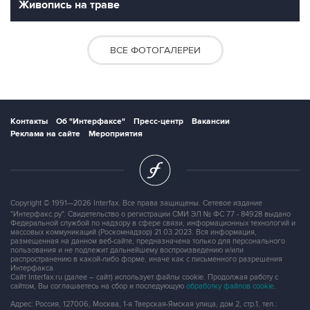
Живопись на траве
ВСЕ ФОТОГАЛЕРЕИ
Контакты
Об "Интерфаксе"
Пресс-центр
Вакансии
Реклама на сайте
Мероприятия
Copyright © 1991—2026 Interfax. Все права защищены. Сетевое издание
"Интерфакс.ру". Свидетельство о регистрации СМИ ЭЛ № ФС 77 - 84928 выдано
Федеральной службой по надзору в сфере связи, информационных технологий и
массовых коммуникаций (Роскомнадзор) 21.03.2023. Вся информация,
размещенная на данном веб-сайте, предназначена только для персонального
пользования и не подлежит дальнейшему воспроизведению и/или
распространению в какой-либо форме, иначе как с письменного разрешения
Интерфакса.
Сайт Interfax.ru (далее – сайт) использует файлы cookie. Продолжая работу с
сайтом, Вы соглашаетесь на сбор и последующую
обработку файлов cookie
.
Адрес: Россия, 127006, Москва, 1-я Тверская-Ямская улица, дом 2, стр.1, тел.: