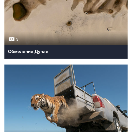
9
Обмеление Дуная