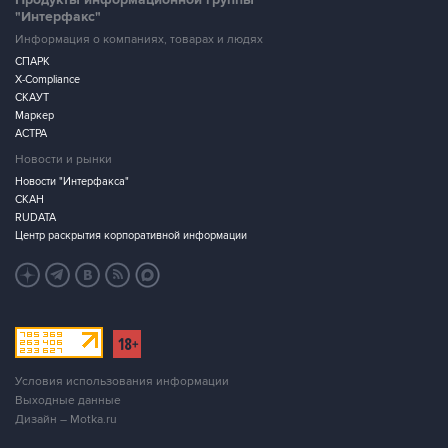
"Интерфакс"
Информация о компаниях, товарах и людях
СПАРК
X-Compliance
СКАУТ
Маркер
АСТРА
Новости и рынки
Новости "Интерфакса"
СКАН
RUDATA
Центр раскрытия корпоративной информации
Условия использования информации
Выходные данные
Дизайн – Motka.ru