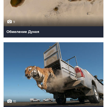
9
Обмеление Дуная
10