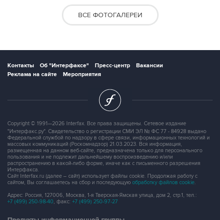
ВСЕ ФОТОГАЛЕРЕИ
Контакты
Об "Интерфаксе"
Пресс-центр
Вакансии
Реклама на сайте
Мероприятия
Copyright © 1991—2026 Interfax. Все права защищены. Сетевое издание
"Интерфакс.ру". Свидетельство о регистрации СМИ ЭЛ № ФС 77 - 84928 выдано
Федеральной службой по надзору в сфере связи, информационных технологий и
массовых коммуникаций (Роскомнадзор) 21.03.2023. Вся информация,
размещенная на данном веб-сайте, предназначена только для персонального
пользования и не подлежит дальнейшему воспроизведению и/или
распространению в какой-либо форме, иначе как с письменного разрешения
Интерфакса.
Сайт Interfax.ru (далее – сайт) использует файлы cookie. Продолжая работу с
сайтом, Вы соглашаетесь на сбор и последующую
обработку файлов cookie
.
Адрес: Россия, 127006, Москва, 1-я Тверская-Ямская улица, дом 2, стр.1, тел.:
+7 (499) 250-98-40
, факс:
+7 (499) 250-97-27
Продукты информационной группы