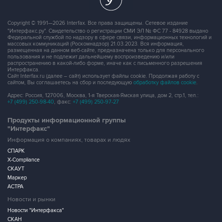
Copyright © 1991—2026 Interfax. Все права защищены. Сетевое издание
"Интерфакс.ру". Свидетельство о регистрации СМИ ЭЛ № ФС 77 - 84928 выдано
Федеральной службой по надзору в сфере связи, информационных технологий и
массовых коммуникаций (Роскомнадзор) 21.03.2023. Вся информация,
размещенная на данном веб-сайте, предназначена только для персонального
пользования и не подлежит дальнейшему воспроизведению и/или
распространению в какой-либо форме, иначе как с письменного разрешения
Интерфакса.
Сайт Interfax.ru (далее – сайт) использует файлы cookie. Продолжая работу с
сайтом, Вы соглашаетесь на сбор и последующую
обработку файлов cookie
.
Адрес: Россия, 127006, Москва, 1-я Тверская-Ямская улица, дом 2, стр.1, тел.:
+7 (499) 250-98-40
, факс:
+7 (499) 250-97-27
Продукты информационной группы
"Интерфакс"
Информация о компаниях, товарах и людях
СПАРК
X-Compliance
СКАУТ
Маркер
АСТРА
Новости и рынки
Новости "Интерфакса"
СКАН