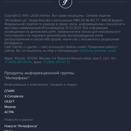
Copyright © 1991—2026 Interfax. Все права защищены. Сетевое издание
"Интерфакс.ру". Свидетельство о регистрации СМИ ЭЛ № ФС 77 - 84928 выдано
Федеральной службой по надзору в сфере связи, информационных технологий и
массовых коммуникаций (Роскомнадзор) 21.03.2023. Вся информация,
размещенная на данном веб-сайте, предназначена только для персонального
пользования и не подлежит дальнейшему воспроизведению и/или
распространению в какой-либо форме, иначе как с письменного разрешения
Интерфакса.
Сайт Interfax.ru (далее – сайт) использует файлы cookie. Продолжая работу с
сайтом, Вы соглашаетесь на сбор и последующую
обработку файлов cookie
.
Адрес: Россия, 127006, Москва, 1-я Тверская-Ямская улица, дом 2, стр.1, тел.:
+7 (499) 250-98-40
, факс:
+7 (499) 250-97-27
Продукты информационной группы
"Интерфакс"
Информация о компаниях, товарах и людях
СПАРК
X-Compliance
СКАУТ
Маркер
АСТРА
Новости и рынки
Новости "Интерфакса"