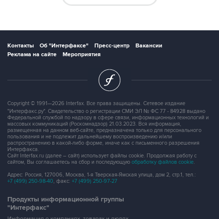
Контакты
Об "Интерфаксе"
Пресс-центр
Вакансии
Реклама на сайте
Мероприятия
Copyright © 1991—2026 Interfax. Все права защищены. Сетевое издание
"Интерфакс.ру". Свидетельство о регистрации СМИ ЭЛ № ФС 77 - 84928 выдано
Федеральной службой по надзору в сфере связи, информационных технологий и
массовых коммуникаций (Роскомнадзор) 21.03.2023. Вся информация,
размещенная на данном веб-сайте, предназначена только для персонального
пользования и не подлежит дальнейшему воспроизведению и/или
распространению в какой-либо форме, иначе как с письменного разрешения
Интерфакса.
Сайт Interfax.ru (далее – сайт) использует файлы cookie. Продолжая работу с
сайтом, Вы соглашаетесь на сбор и последующую
обработку файлов cookie
.
Адрес: Россия, 127006, Москва, 1-я Тверская-Ямская улица, дом 2, стр.1, тел.:
+7 (499) 250-98-40
, факс:
+7 (499) 250-97-27
Продукты информационной группы
"Интерфакс"
Информация о компаниях, товарах и людях