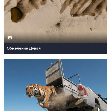
9
Обмеление Дуная