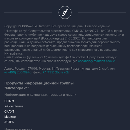
Copyright © 1991—2026 Interfax. Все права защищены. Сетевое издание
"Интерфакс.ру". Свидетельство о регистрации СМИ ЭЛ № ФС 77 - 84928 выдано
Федеральной службой по надзору в сфере связи, информационных технологий и
массовых коммуникаций (Роскомнадзор) 21.03.2023. Вся информация,
размещенная на данном веб-сайте, предназначена только для персонального
пользования и не подлежит дальнейшему воспроизведению и/или
распространению в какой-либо форме, иначе как с письменного разрешения
Интерфакса.
Сайт Interfax.ru (далее – сайт) использует файлы cookie. Продолжая работу с
сайтом, Вы соглашаетесь на сбор и последующую
обработку файлов cookie
.
Адрес: Россия, 127006, Москва, 1-я Тверская-Ямская улица, дом 2, стр.1, тел.:
+7 (499) 250-98-40
, факс:
+7 (499) 250-97-27
Продукты информационной группы
"Интерфакс"
Информация о компаниях, товарах и людях
СПАРК
X-Compliance
СКАУТ
Маркер
АСТРА
Новости и рынки