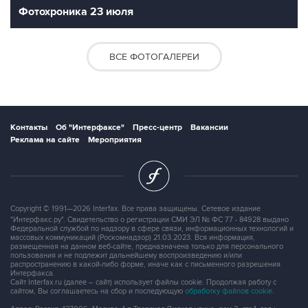
Фотохроника 23 июля
ВСЕ ФОТОГАЛЕРЕИ
Контакты
Об "Интерфаксе"
Пресс-центр
Вакансии
Реклама на сайте
Мероприятия
Copyright © 1991—2026 Interfax. Все права защищены. Сетевое издание
"Интерфакс.ру". Свидетельство о регистрации СМИ ЭЛ № ФС 77 - 84928 выдано
Федеральной службой по надзору в сфере связи, информационных технологий и
массовых коммуникаций (Роскомнадзор) 21.03.2023. Вся информация,
размещенная на данном веб-сайте, предназначена только для персонального
пользования и не подлежит дальнейшему воспроизведению и/или
распространению в какой-либо форме, иначе как с письменного разрешения
Интерфакса.
Сайт Interfax.ru (далее – сайт) использует файлы cookie. Продолжая работу с
сайтом, Вы соглашаетесь на сбор и последующую
обработку файлов cookie
.