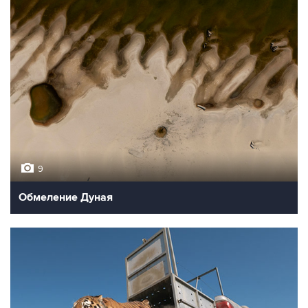
9
Обмеление Дуная