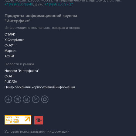
Адрес: Россия, 127006, Москва, 1-я Тверская-Ямская улица, дом 2, стр.1, тел.:
+7 (499) 250-98-40
, факс:
+7 (499) 250-97-27
Продукты информационной группы
"Интерфакс"
Информация о компаниях, товарах и людях
СПАРК
X-Compliance
СКАУТ
Маркер
АСТРА
Новости и рынки
Новости "Интерфакса"
СКАН
RUDATA
Центр раскрытия корпоративной информации
Условия использования информации