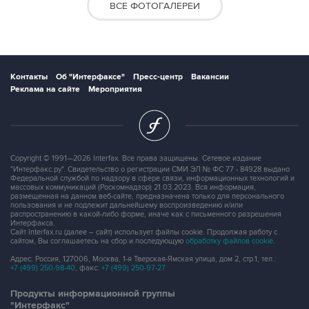
ВСЕ ФОТОГАЛЕРЕИ
Контакты
Об "Интерфаксе"
Пресс-центр
Вакансии
Реклама на сайте
Мероприятия
Copyright © 1991—2026 Interfax. Все права защищены. Сетевое издание
"Интерфакс.ру". Свидетельство о регистрации СМИ ЭЛ № ФС 77 - 84928 выдано
Федеральной службой по надзору в сфере связи, информационных технологий и
массовых коммуникаций (Роскомнадзор) 21.03.2023. Вся информация,
размещенная на данном веб-сайте, предназначена только для персонального
пользования и не подлежит дальнейшему воспроизведению и/или
распространению в какой-либо форме, иначе как с письменного разрешения
Интерфакса.
Сайт Interfax.ru (далее – сайт) использует файлы cookie. Продолжая работу с
сайтом, Вы соглашаетесь на сбор и последующую
обработку файлов cookie
.
Адрес: Россия, 127006, Москва, 1-я Тверская-Ямская улица, дом 2, стр.1, тел.:
+7 (499) 250-98-40
, факс:
+7 (499) 250-97-27
Продукты информационной группы
"Интерфакс"