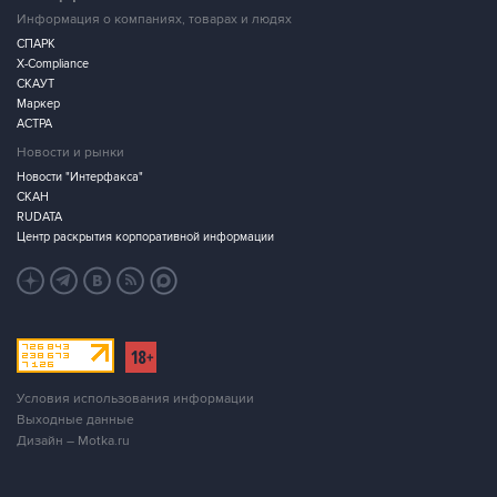
Информация о компаниях, товарах и людях
СПАРК
X-Compliance
СКАУТ
Маркер
АСТРА
Новости и рынки
Новости "Интерфакса"
СКАН
RUDATA
Центр раскрытия корпоративной информации
Условия использования информации
Выходные данные
Дизайн – Motka.ru