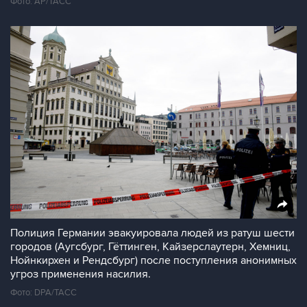
Фото: AP/ТАСС
Полиция Германии эвакуировала людей из ратуш шести
городов (Аугсбург, Гёттинген, Кайзерслаутерн, Хемниц,
Нойнкирхен и Рендсбург) после поступления анонимных
угроз применения насилия.
Фото: DPA/ТАСС