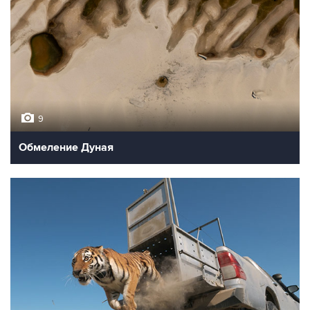
9
Обмеление Дуная