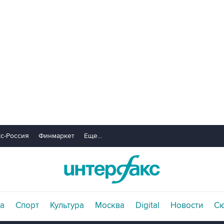
с-Россия
Финмаркет
Еще...
а
Спорт
Культура
Москва
Digital
Новости
С