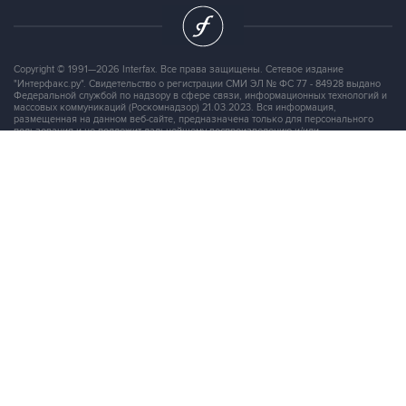
Copyright © 1991—2026 Interfax. Все права защищены. Сетевое издание
"Интерфакс.ру". Свидетельство о регистрации СМИ ЭЛ № ФС 77 - 84928 выдано
Федеральной службой по надзору в сфере связи, информационных технологий и
массовых коммуникаций (Роскомнадзор) 21.03.2023. Вся информация,
размещенная на данном веб-сайте, предназначена только для персонального
пользования и не подлежит дальнейшему воспроизведению и/или
распространению в какой-либо форме, иначе как с письменного разрешения
Интерфакса.
Сайт Interfax.ru (далее – сайт) использует файлы cookie. Продолжая работу с
сайтом, Вы соглашаетесь на сбор и последующую
обработку файлов cookie
.
Адрес: Россия, 127006, Москва, 1-я Тверская-Ямская улица, дом 2, стр.1, тел.:
+7 (499) 250-98-40
, факс:
+7 (499) 250-97-27
Продукты информационной группы
"Интерфакс"
Информация о компаниях, товарах и людях
СПАРК
X-Compliance
СКАУТ
Маркер
АСТРА
Новости и рынки