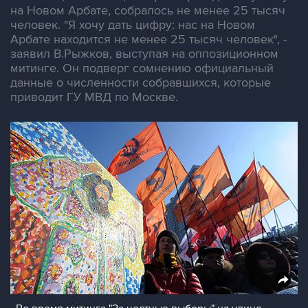
на Новом Арбате, собралось не менее 25 тысяч
человек. "Я хочу дать цифру: нас на Новом
Арбате находится не менее 25 тысяч человек", -
заявил В.Рыжков, выступая на оппозиционном
митинге. Он подверг сомнению официальный
данные о численности собравшихся, которые
приводит ГУ МВД по Москве.