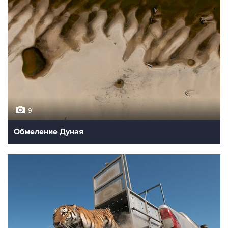
9
Обмеление Дуная