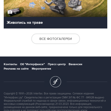
12
Живопись на траве
ВСЕ ФОТОГАЛЕРЕИ
Контакты
Об "Интерфаксе"
Пресс-центр
Вакансии
Реклама на сайте
Мероприятия
Copyright © 1991—2026 Interfax. Все права защищены. Сетевое издание
"Интерфакс.ру". Свидетельство о регистрации СМИ ЭЛ № ФС 77 - 84928 выдано
Федеральной службой по надзору в сфере связи, информационных технологий и
массовых коммуникаций (Роскомнадзор) 21.03.2023. Вся информация,
размещенная на данном веб-сайте, предназначена только для персонального
пользования и не подлежит дальнейшему воспроизведению и/или