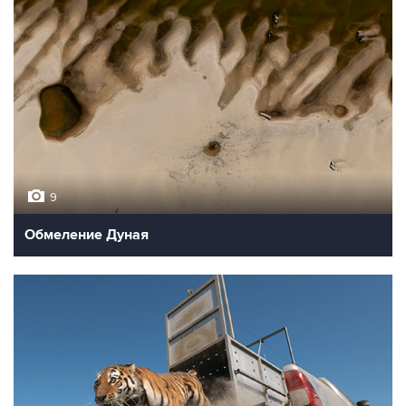
9
Обмеление Дуная