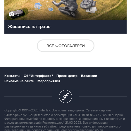
12
Живопись на траве
ВСЕ ФОТОГАЛЕРЕИ
Контакты
Об "Интерфаксе"
Пресс-центр
Вакансии
Реклама на сайте
Мероприятия
Copyright © 1991—2026 Interfax. Все права защищены. Сетевое издание
"Интерфакс.ру". Свидетельство о регистрации СМИ ЭЛ № ФС 77 - 84928 выдано
Федеральной службой по надзору в сфере связи, информационных технологий и
массовых коммуникаций (Роскомнадзор) 21.03.2023. Вся информация,
размещенная на данном веб-сайте, предназначена только для персонального
пользования и не подлежит дальнейшему воспроизведению и/или