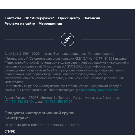
Контакты
Об "Интерфаксе"
Пресс-центр
Вакансии
Реклама на сайте
Мероприятия
Copyright © 1991—2026 Interfax. Все права защищены. Сетевое издание
"Интерфакс.ру". Свидетельство о регистрации СМИ ЭЛ № ФС 77 - 84928 выдано
Федеральной службой по надзору в сфере связи, информационных технологий и
массовых коммуникаций (Роскомнадзор) 21.03.2023. Вся информация,
размещенная на данном веб-сайте, предназначена только для персонального
пользования и не подлежит дальнейшему воспроизведению и/или
распространению в какой-либо форме, иначе как с письменного разрешения
Интерфакса.
Сайт Interfax.ru (далее – сайт) использует файлы cookie. Продолжая работу с
сайтом, Вы соглашаетесь на сбор и последующую
обработку файлов cookie
.
Адрес: Россия, 127006, Москва, 1-я Тверская-Ямская улица, дом 2, стр.1, тел.:
+7 (499) 250-98-40
, факс:
+7 (499) 250-97-27
Продукты информационной группы
"Интерфакс"
Информация о компаниях, товарах и людях
СПАРК