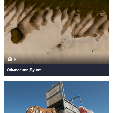
9
Обмеление Дуная