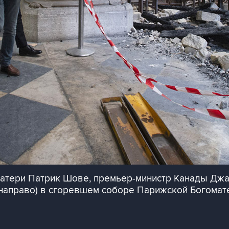
атери Патрик Шове, премьер-министр Канады Джас
 направо) в сгоревшем соборе Парижской Богомат