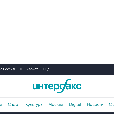
с-Россия
Финмаркет
Еще...
а
Спорт
Культура
Москва
Digital
Новости
С