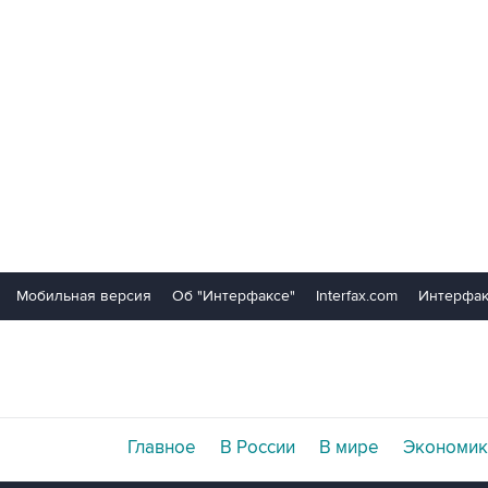
Мобильная версия
Об "Интерфаксе"
Interfax.com
Интерфак
Главное
В России
В мире
Экономик