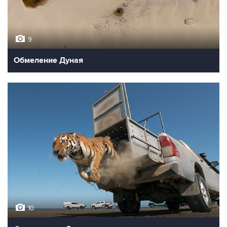
9
Обмеление Дуная
10