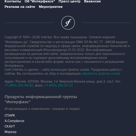
Контакты
Об "Интерфаксе"
Пресс-центр
Вакансии
Реклама на сайте
Мероприятия
Copyright © 1991—2026 Interfax. Все права защищены. Сетевое издание
"Интерфакс.ру". Свидетельство о регистрации СМИ ЭЛ № ФС 77 - 84928 выдано
Федеральной службой по надзору в сфере связи, информационных технологий и
массовых коммуникаций (Роскомнадзор) 21.03.2023. Вся информация,
размещенная на данном веб-сайте, предназначена только для персонального
пользования и не подлежит дальнейшему воспроизведению и/или
распространению в какой-либо форме, иначе как с письменного разрешения
Интерфакса.
Сайт Interfax.ru (далее – сайт) использует файлы cookie. Продолжая работу с
сайтом, Вы соглашаетесь на сбор и последующую
обработку файлов cookie
.
Адрес: Россия, 127006, Москва, 1-я Тверская-Ямская улица, дом 2, стр.1, тел.:
+7 (499) 250-98-40
, факс:
+7 (499) 250-97-27
Продукты информационной группы
"Интерфакс"
Информация о компаниях, товарах и людях
СПАРК
X-Compliance
СКАУТ
Маркер