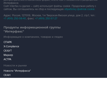
Интерфакса.
Сайт Interfax.ru (далее – сайт) использует файлы cookie. Продолжая работу с
сайтом, Вы соглашаетесь на сбор и последующую
обработку файлов cookie
.
Адрес: Россия, 127006, Москва, 1-я Тверская-Ямская улица, дом 2, стр.1, тел.:
+7 (499) 250-98-40
, факс:
+7 (499) 250-97-27
Продукты информационной группы
"Интерфакс"
Информация о компаниях, товарах и людях
СПАРК
X-Compliance
СКАУТ
Маркер
АСТРА
Новости и рынки
Новости "Интерфакса"
СКАН
RUDATA
Центр раскрытия корпоративной информации