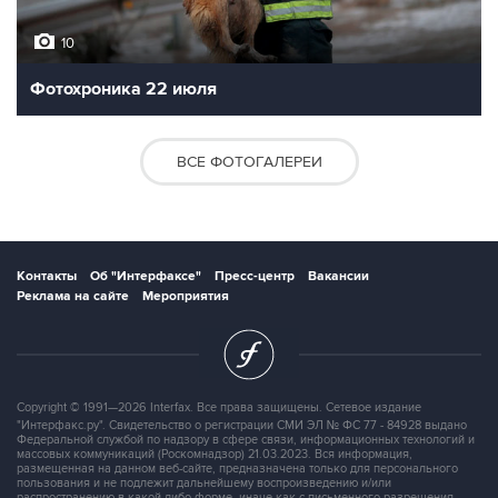
10
Фотохроника 22 июля
ВСЕ ФОТОГАЛЕРЕИ
Контакты
Об "Интерфаксе"
Пресс-центр
Вакансии
Реклама на сайте
Мероприятия
Copyright © 1991—2026 Interfax. Все права защищены. Сетевое издание
"Интерфакс.ру". Свидетельство о регистрации СМИ ЭЛ № ФС 77 - 84928 выдано
Федеральной службой по надзору в сфере связи, информационных технологий и
массовых коммуникаций (Роскомнадзор) 21.03.2023. Вся информация,
размещенная на данном веб-сайте, предназначена только для персонального
пользования и не подлежит дальнейшему воспроизведению и/или
распространению в какой-либо форме, иначе как с письменного разрешения