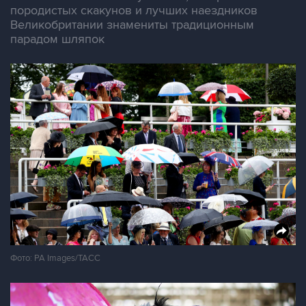
породистых скакунов и лучших наездников
Великобритании знамениты традиционным
парадом шляпок
Фото: PA Images/ТАСС