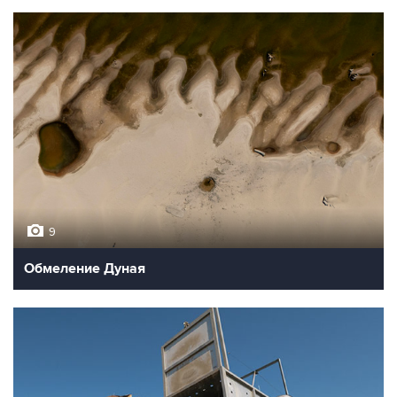
9
Обмеление Дуная