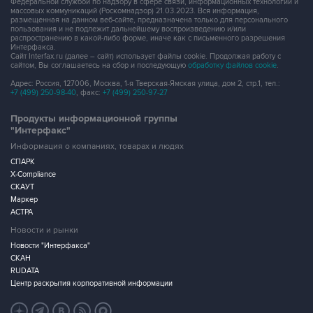
Федеральной службой по надзору в сфере связи, информационных технологий и
массовых коммуникаций (Роскомнадзор) 21.03.2023. Вся информация,
размещенная на данном веб-сайте, предназначена только для персонального
пользования и не подлежит дальнейшему воспроизведению и/или
распространению в какой-либо форме, иначе как с письменного разрешения
Интерфакса.
Сайт Interfax.ru (далее – сайт) использует файлы cookie. Продолжая работу с
сайтом, Вы соглашаетесь на сбор и последующую
обработку файлов cookie
.
Адрес: Россия, 127006, Москва, 1-я Тверская-Ямская улица, дом 2, стр.1, тел.:
+7 (499) 250-98-40
, факс:
+7 (499) 250-97-27
Продукты информационной группы
"Интерфакс"
Информация о компаниях, товарах и людях
СПАРК
X-Compliance
СКАУТ
Маркер
АСТРА
Новости и рынки
Новости "Интерфакса"
СКАН
RUDATA
Центр раскрытия корпоративной информации