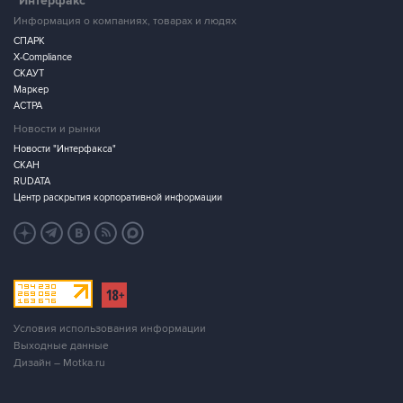
"Интерфакс"
Информация о компаниях, товарах и людях
СПАРК
X-Compliance
СКАУТ
Маркер
АСТРА
Новости и рынки
Новости "Интерфакса"
СКАН
RUDATA
Центр раскрытия корпоративной информации
Условия использования информации
Выходные данные
Дизайн – Motka.ru