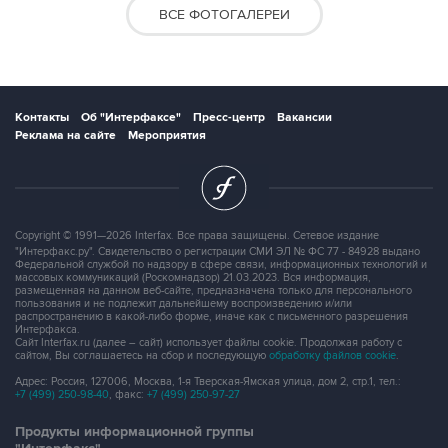
ВСЕ ФОТОГАЛЕРЕИ
Контакты
Об "Интерфаксе"
Пресс-центр
Вакансии
Реклама на сайте
Мероприятия
Copyright © 1991—2026 Interfax. Все права защищены. Сетевое издание
"Интерфакс.ру". Свидетельство о регистрации СМИ ЭЛ № ФС 77 - 84928 выдано
Федеральной службой по надзору в сфере связи, информационных технологий и
массовых коммуникаций (Роскомнадзор) 21.03.2023. Вся информация,
размещенная на данном веб-сайте, предназначена только для персонального
пользования и не подлежит дальнейшему воспроизведению и/или
распространению в какой-либо форме, иначе как с письменного разрешения
Интерфакса.
Сайт Interfax.ru (далее – сайт) использует файлы cookie. Продолжая работу с
сайтом, Вы соглашаетесь на сбор и последующую
обработку файлов cookie
.
Адрес: Россия, 127006, Москва, 1-я Тверская-Ямская улица, дом 2, стр.1, тел.:
+7 (499) 250-98-40
, факс:
+7 (499) 250-97-27
Продукты информационной группы