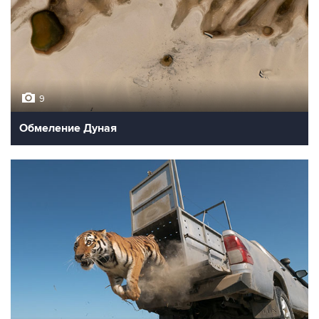
9
Обмеление Дуная