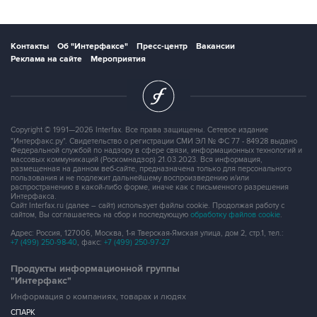
Контакты
Об "Интерфаксе"
Пресс-центр
Вакансии
Реклама на сайте
Мероприятия
Copyright © 1991—2026 Interfax. Все права защищены. Сетевое издание
"Интерфакс.ру". Свидетельство о регистрации СМИ ЭЛ № ФС 77 - 84928 выдано
Федеральной службой по надзору в сфере связи, информационных технологий и
массовых коммуникаций (Роскомнадзор) 21.03.2023. Вся информация,
размещенная на данном веб-сайте, предназначена только для персонального
пользования и не подлежит дальнейшему воспроизведению и/или
распространению в какой-либо форме, иначе как с письменного разрешения
Интерфакса.
Сайт Interfax.ru (далее – сайт) использует файлы cookie. Продолжая работу с
сайтом, Вы соглашаетесь на сбор и последующую
обработку файлов cookie
.
Адрес: Россия, 127006, Москва, 1-я Тверская-Ямская улица, дом 2, стр.1, тел.:
+7 (499) 250-98-40
, факс:
+7 (499) 250-97-27
Продукты информационной группы
"Интерфакс"
Информация о компаниях, товарах и людях
СПАРК